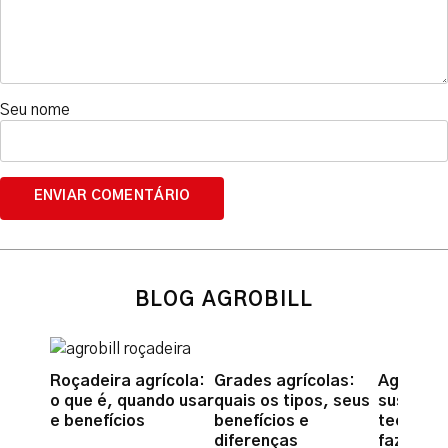
Seu nome
BLOG AGROBILL
Roçadeira agrícola:
Grades agrícolas:
Agricult
o que é, quando usar
quais os tipos, seus
sustentá
e benefícios
benefícios e
tecnolog
diferenças
fazer a 