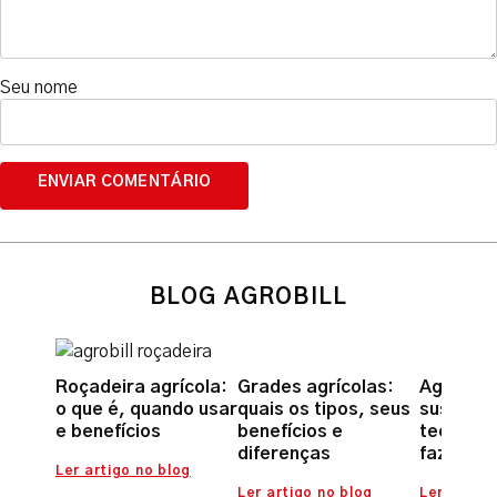
Seu nome
BLOG AGROBILL
Roçadeira agrícola:
Grades agrícolas:
Agricult
o que é, quando usar
quais os tipos, seus
sustentá
e benefícios
benefícios e
tecnolog
diferenças
fazer a 
Ler artigo no blog
Ler artigo no blog
Ler artigo