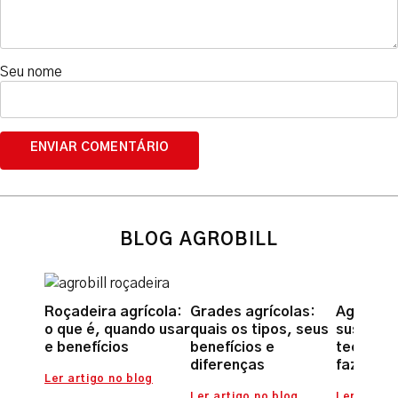
Seu nome
BLOG AGROBILL
Roçadeira agrícola:
Grades agrícolas:
Agricult
o que é, quando usar
quais os tipos, seus
sustentá
e benefícios
benefícios e
tecnolog
diferenças
fazer a 
Ler artigo no blog
Ler artigo no blog
Ler artigo