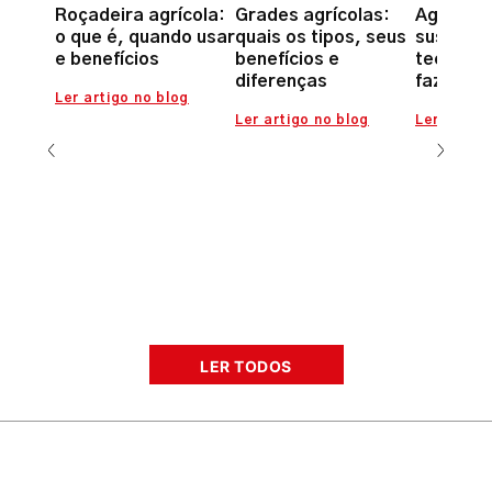
Roçadeira agrícola:
Grades agrícolas:
Agricult
o que é, quando usar
quais os tipos, seus
sustentá
e benefícios
benefícios e
tecnolog
diferenças
fazer a 
Ler artigo no blog
Ler artigo no blog
Ler artigo
LER TODOS