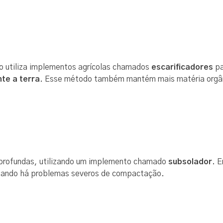
o utiliza implementos agrícolas chamados
escarificadores
pa
te a terra
. Esse método também mantém mais matéria orgâni
profundas, utilizando um implemento chamado
subsolador
. 
quando há problemas severos de compactação.