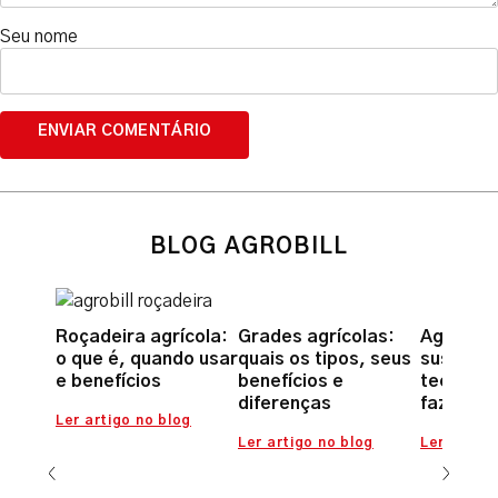
Seu nome
BLOG AGROBILL
Roçadeira agrícola:
Grades agrícolas:
Agricult
o que é, quando usar
quais os tipos, seus
sustentá
e benefícios
benefícios e
tecnolog
diferenças
fazer a 
Ler artigo no blog
Ler artigo no blog
Ler artigo