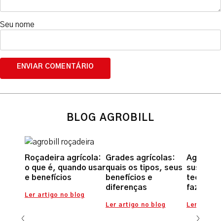
Seu nome
BLOG AGROBILL
Roçadeira agrícola:
Grades agrícolas:
Agricult
o que é, quando usar
quais os tipos, seus
sustentá
e benefícios
benefícios e
tecnolog
diferenças
fazer a 
Ler artigo no blog
Ler artigo no blog
Ler artigo