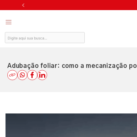
Skip
to
content
Adubação foliar: como a mecanização pod